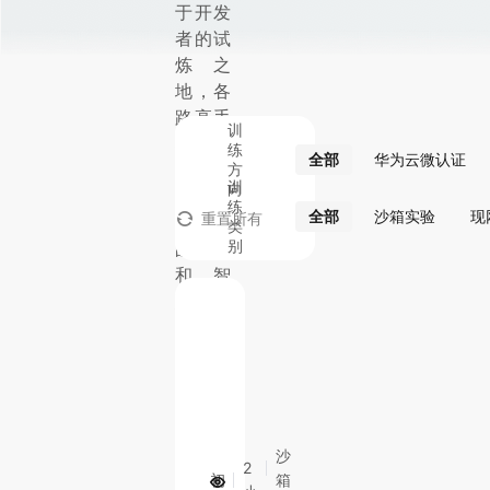
于开发
者的试
者
炼之
地，各
我
路高手
训
将在此
的
我
练
全部
华为云微认证
一决高
方
训
向
下，展
博
的
我
练
全部
沙箱实验
现
重置所有
现自己
类
别
的技艺
客
论
的
我
和智
慧！
坛
圈
的
我
M
子
直
的
我
y
S
【比
我
播
活
的
赛
Q
规
沙
L
我
动
关
的
2
则】
初
箱