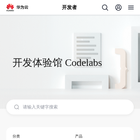
开发者
返
回
开发体验馆 Codelabs
个
我
人
的
主
开
页
发
分类
产品