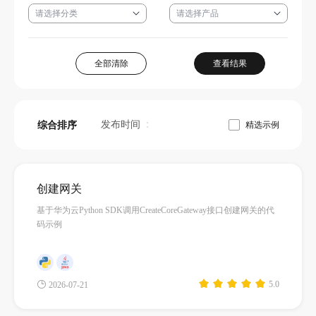
者
我
全部清除
查看结果
的
我
发布时间
综合排序
精选示例
博
的
我
客
论
的
我
创建网关
坛
圈
的
我
基于华为云Python SDK调用CreateCoreGateway接口创建网关的代
码示例
子
直
的
我
我
播
活
的
5.0
2026-07-21
我
动
关
的