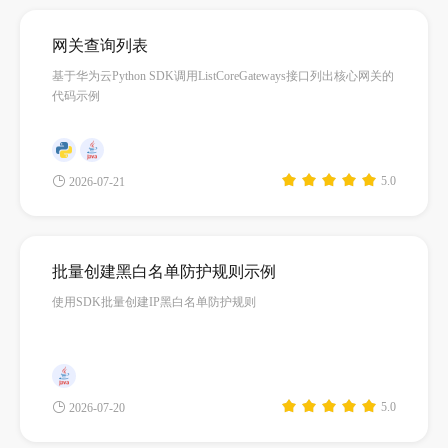
我
注
的
开
网关查询列表
的
Programs
发
基于华为云Python SDK调用ListCoreGateways接口列出核心网关的
代码示例
支
者
持
学
5.0
2026-07-21
我
堂
的
我
我
批量创建黑白名单防护规则示例
使用SDK批量创建IP黑白名单防护规则
技
的
的
我
术
云
课
的
我
5.0
支
声
2026-07-20
程
认
的
我