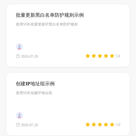
持
建
证
实
的
批量更新黑白名单防护规则示例
议
验
收
使用SDK批量更新IP黑白名单防护规则
藏
5.0
2026-07-20
创建IP地址组示例
使用SDK创建IP地址组
5.0
2026-07-20