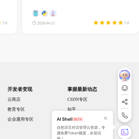
5.0
5.0
2026-04-15
开发者变现
掌握最新动态
云商店
CSDN专区
教育专区
知乎
AI Shell
企业通用专区
开源中国
自然语言对话管理云资源，专
51CTO
属免费Token额度，欢迎试
用！