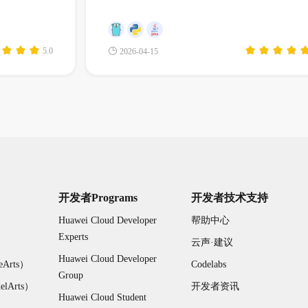
5.0
2026-04-15
开发者Programs
开发者技术支持
Huawei Cloud Developer
帮助中心
Experts
云声·建议
Huawei Cloud Developer
Arts）
Codelabs
Group
Arts）
开发者资讯
Huawei Cloud Student